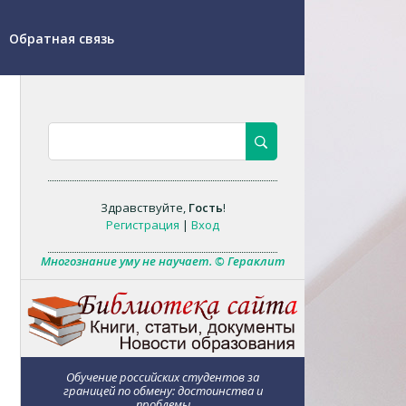
Обратная связь
Здравствуйте
,
Гость
!
Регистрация
|
Вход
Многознание уму не научает. © Гераклит
Обучение российских студентов за
границей по обмену: достоинства и
проблемы