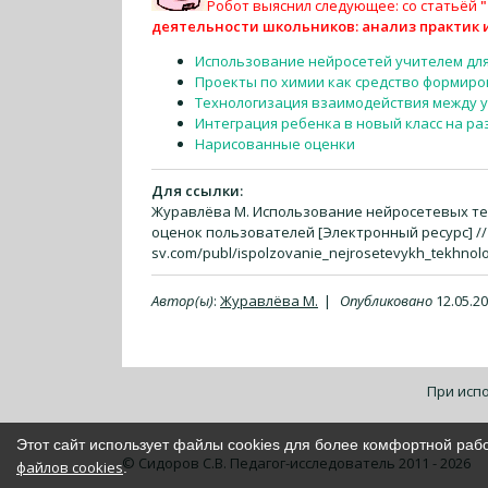
Робот выяснил следующее: со статьёй
деятельности школьников: анализ практик 
Использование нейросетей учителем дл
Проекты по химии как средство формир
Технологизация взаимодействия между у
Интеграция ребенка в новый класс на ра
Нарисованные оценки
Для ссылки:
Журавлёва М. Использование нейросетевых тех
оценок пользователей [Электронный ресурс] // С
sv.com/publ/ispolzovanie_nejrosetevykh_tekhnolog
Автор(ы)
:
Журавлёва М.
|
Опубликовано
12.05.2
При исп
Этот сайт использует файлы cookies для более комфортной раб
© Сидоров С.В. Педагог-исследователь 2011 - 2026
файлов cookies
.