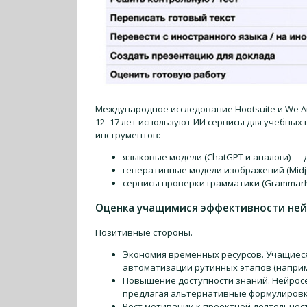
Международное исследование Hootsuite и We Are
12–17 лет используют ИИ сервисы для учебных 
инструментов:
языковые модели (ChatGPT и аналоги) — 
генеративные модели изображений (Midjo
сервисы проверки грамматики (Grammarly
Оценка учащимися эффективности не
Позитивные стороны.
Экономия временных ресурсов. Учащиес
автоматизации рутинных этапов (наприме
Повышение доступности знаний. Нейросе
предлагая альтернативные формулировки
Рост мотивации к проектной деятельнос