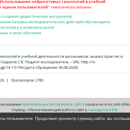
"Использование нейросетевых технологий в учебной
и оценок пользователей"
тематически связаны:
я создания дидактических материалов
ования базовых исследовательских действий обучающихся
чителем и учеником в школе
зных этапах обучения
нологий в учебной деятельности школьников: анализ практик и
идоров С.В. Педагог-исследователь – URL: http://si-
ij/14-1-0-764 (дата обращения: 06.08.2026).
026
|
Просмотров
:
2783
ользовании
оригинальных материалов сайта
ссылка на si-sv.com обя
Сервер, обеспечивающий работу сайта,
находится в РФ
.
оты пользователя. Продолжая просмотр страниц сайта, вы соглаша