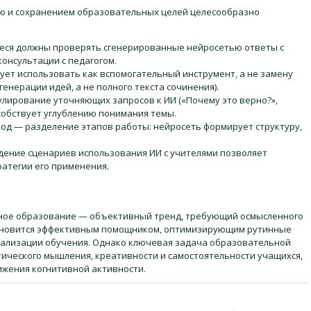
ю и сохранением образовательных целей целесообразно
иеся должны проверять сгенерированные нейросетью ответы с
онсультации с педагогом.
ует использовать как вспомогательный инструмент, а не замену
енерации идей, а не полного текста сочинения).
лирование уточняющих запросов к ИИ («Почему это верно?»,
обствует углублению понимания темы.
д — разделение этапов работы: нейросеть формирует структуру,
ждение сценариев использования ИИ с учителями позволяет
атегии его применения.
ьное образование — объективный тренд, требующий осмысленного
тановится эффективным помощником, оптимизирующим рутинные
ализации обучения. Однако ключевая задача образовательной
ического мышления, креативности и самостоятельности учащихся,
ижения когнитивной активности.