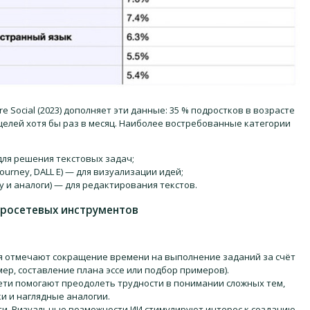
 Social (2023) дополняет эти данные: 35 % подростков в возрасте
целей хотя бы раз в месяц. Наиболее востребованные категории
для решения текстовых задач;
urney, DALL E) — для визуализации идей;
 и аналоги) — для редактирования текстов.
йросетевых инструментов
я отмечают сокращение времени на выполнение заданий за счёт
р, составление плана эссе или подбор примеров).
ти помогают преодолеть трудности в понимании сложных тем,
 и наглядные аналогии.
ти. Визуальные возможности ИИ стимулируют интерес к созданию