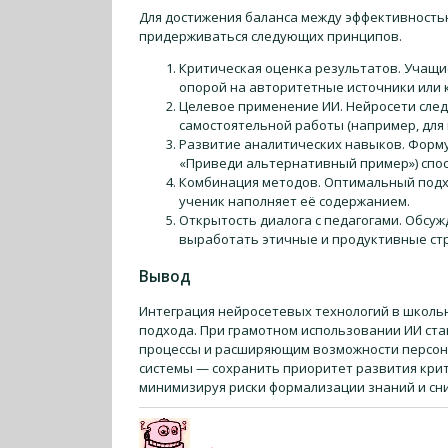
Для достижения баланса между эффективность
придерживаться следующих принципов.
Критическая оценка результатов. Учащ
опорой на авторитетные источники или к
Целевое применение ИИ. Нейросети след
самостоятельной работы (например, для г
Развитие аналитических навыков. Форму
«Приведи альтернативный пример») спос
Комбинация методов. Оптимальный подхо
ученик наполняет её содержанием.
Открытость диалога с педагогами. Обсу
выработать этичные и продуктивные стр
Вывод
Интеграция нейросетевых технологий в школ
подхода. При грамотном использовании ИИ с
процессы и расширяющим возможности персон
системы — сохранить приоритет развития крит
минимизируя риски формализации знаний и сн