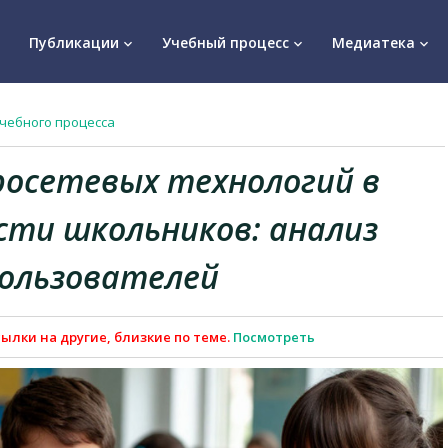
Публикации
Учебный процесс
Медиатека
keyboard_arrow_down
keyboard_arrow_down
keyboard_arrow_down
чебного процесса
росетевых технологий в
сти школьников: анализ
пользователей
ылки на другие, близкие по теме.
Посмотреть