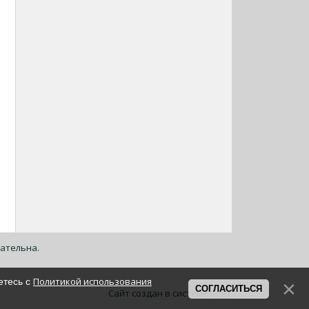
зательна.
Политикой использования
етесь с
СОГЛАСИТЬСЯ
Сайт создан в системе
uCoz