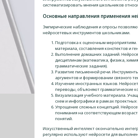
систематизировать мнения школьников относи
Основные направления применения не
Эмпирические наблюдения и опросы позволяю
нейросетевых инструментов школьниками.
Подготовка к оценочным мероприятиям. 
материала, составления конспектов и г
Выполнение домашних заданий. Нейросе
дисциплинам (математика, физика, химия
грамматические задания).
Развитие письменной речи. Инструменты
аргументов и формировании связного тек
Изучение иностранных языков. Нейросе
переводы, объясняют грамматические ко
Визуализация учебного материала. Учащ
схем и инфографики в рамках проектных 
Упрощение сложных концепций. Нейросе
понимания на соответствующем возрастн
понятий.
Искусственный интеллект окончательно интегр
регулярно используют нейросети для выполне