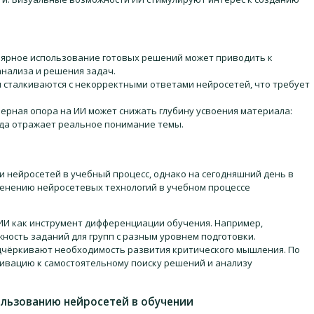
.
лярное использование готовых решений может приводить к
нализа и решения задач.
 сталкиваются с некорректными ответами нейросетей, что требует
ерная опора на ИИ может снижать глубину усвоения материала:
гда отражает реальное понимание темы.
и нейросетей в учебный процесс, однако на сегодняшний день в
енению нейросетевых технологий в учебном процессе
ИИ как инструмент дифференциации обучения. Например,
ность заданий для групп с разным уровнем подготовки.
дчёркивают необходимость развития критического мышления. По
ивацию к самостоятельному поиску решений и анализу
льзованию нейросетей в обучении