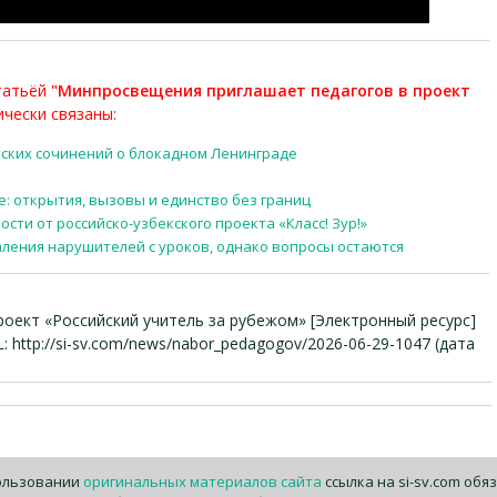
статьёй
"Минпросвещения приглашает педагогов в проект
чески связаны:
ских сочинений о блокадном Ленинграде
е: открытия, вызовы и единство без границ
сти от российско-узбекского проекта «Класс! Зур!»
ления нарушителей с уроков, однако вопросы остаются
оект «Российский учитель за рубежом» [Электронный ресурс]
: http://si-sv.com/news/nabor_pedagogov/2026-06-29-1047 (дата
ользовании
оригинальных материалов сайта
ссылка на si-sv.com обя