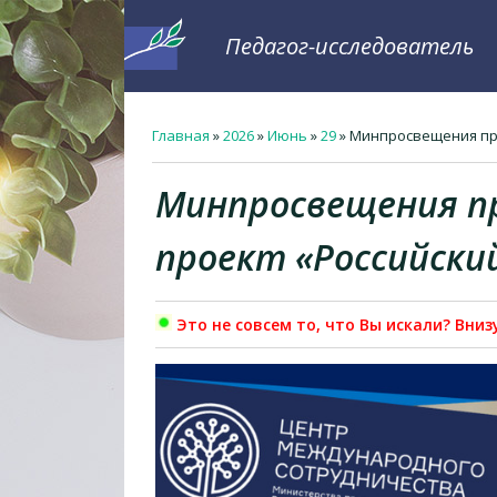
Педагог-исследователь
Главная
»
2026
»
Июнь
»
29
» Минпросвещения при
Минпросвещения п
проект «Российски
Это не совсем то, что Вы искали? Вни