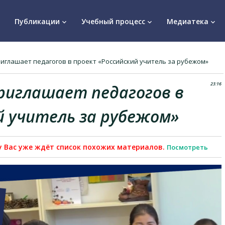
Публикации
Учебный процесс
Медиатека
keyboard_arrow_down
keyboard_arrow_down
keyboard_arrow_down
глашает педагогов в проект «Российский учитель за рубежом»
23:16
риглашает педагогов в
й учитель за рубежом»
зу Вас уже ждёт список похожих материалов.
Посмотреть