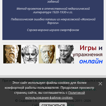
заданий
Метод проектов в отечественной педагогической
литературе 1920-1930-х гг.
Педагогическая ошибка папаши из некрасовской «Железной
дороги»
Сорока-ворона играла смартфоном
При использовании
оригинальных материалов сайта
ссылка на si-
Этот сайт использует файлы cookies для более
sv.com обязательна.
комфортной работы пользователя. Продолжая просмотр
Сервер, обеспечивающий работу сайта,
находится в РФ
.
Политикой
страниц сайта, вы соглашаетесь с
использования файлов cookies
.
© Сидоров С.В. Педагог-исследователь 2011 - 2026
Сайт создан в системе
uCoz
СОГЛАСИТЬСЯ