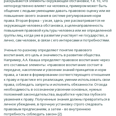
раскрываются элементы окружающей обстановки, т.е. то, что
непосредственно влияет на человека, примером может быть
общение с людьми умеющими давать правовою оценку или же
повышение своего знания в системе регулирования норм
права. Вторая форма – узкая, здесь уже рассматривается не
окружающая человека обстановка, а целенаправленность
повышения правовой культуры человека или же определенной
группы лиц, когда уже в развитии участвует не государство, а
лично, сам человек, в связи с его интересами и потребностями.
Ученые по-разному определяют понятие правового
воспитания, его цель и значимость в развитии общества.
Например, А.А. Кваша определяет правовое воспитание через
его составные элементы: «правовое воспитание состоит в
передаче, накоплении и усвоении знаний принципов и норм
права, a также в формировании соответствующего отношения
к праву и практикe его реализации, умении использовать свои
права, соблюдать запреты и исполнять обязанности. Отсюда
необходимость в осознанном усвоении основных, нужных
положений законодательства, выработке чувства глубокого
уважения к праву. Полученные знания должны превратиться в
личное убеждение, в прочную установку строго следовать
правовым предписаниям, а затем – во внутреннюю
потребность соблюдать закон» [2].