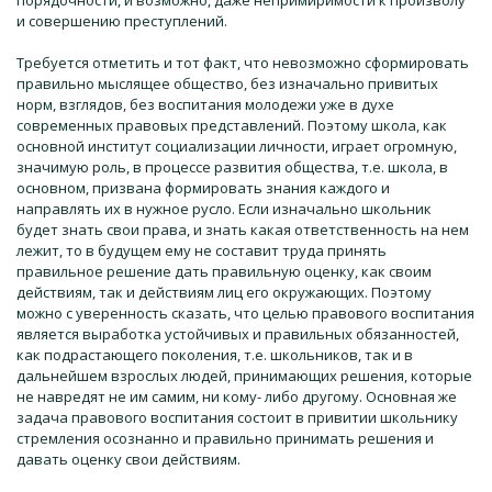
порядочности, и возможно, даже непримиримости к произволу
и совершению преступлений.
Требуется отметить и тот факт, что невозможно сформировать
правильно мыслящее общество, без изначально привитых
норм, взглядов, без воспитания молодежи уже в духе
современных правовых представлений. Поэтому школа, как
основной институт социализации личности, играет огромную,
значимую роль, в процессе развития общества, т.е. школа, в
основном, призвана формировать знания каждого и
направлять их в нужное русло. Если изначально школьник
будет знать свои права, и знать какая ответственность на нем
лежит, то в будущем ему не составит труда принять
правильное решение дать правильную оценку, как своим
действиям, так и действиям лиц его окружающих. Поэтому
можно с уверенность сказать, что целью правового воспитания
является выработка устойчивых и правильных обязанностей,
как подрастающего поколения, т.е. школьников, так и в
дальнейшем взрослых людей, принимающих решения, которые
не навредят не им самим, ни кому- либо другому. Основная же
задача правового воспитания состоит в привитии школьнику
стремления осознанно и правильно принимать решения и
давать оценку свои действиям.