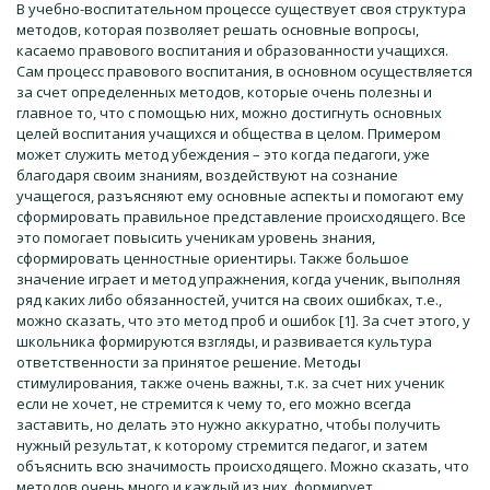
В учебно-воспитательном процессе существует своя структура
методов, которая позволяет решать основные вопросы,
касаемо правового воспитания и образованности учащихся.
Сам процесс правового воспитания, в основном осуществляется
за счет определенных методов, которые очень полезны и
главное то, что с помощью них, можно достигнуть основных
целей воспитания учащихся и общества в целом. Примером
может служить метод убеждения – это когда педагоги, уже
благодаря своим знаниям, воздействуют на сознание
учащегося, разъясняют ему основные аспекты и помогают ему
сформировать правильное представление происходящего. Все
это помогает повысить ученикам уровень знания,
сформировать ценностные ориентиры. Также большое
значение играет и метод упражнения, когда ученик, выполняя
ряд каких либо обязанностей, учится на своих ошибках, т.е.,
можно сказать, что это метод проб и ошибок [1]. За счет этого, у
школьника формируются взгляды, и развивается культура
ответственности за принятое решение. Методы
стимулирования, также очень важны, т.к. за счет них ученик
если не хочет, не стремится к чему то, его можно всегда
заставить, но делать это нужно аккуратно, чтобы получить
нужный результат, к которому стремится педагог, и затем
объяснить всю значимость происходящего. Можно сказать, что
методов очень много и каждый из них, формирует