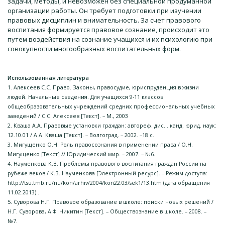
задачи, методы, и невозможен без специальной продуманной
организации работы. Он требует подготовки при изучении
правовых дисциплин и внимательность. За счет правового
воспитания формируется правовое сознание, происходит это
путем воздействия на сознание учащихся и их психологию при
совокупности многообразных воспитательных форм.
Использованная литература
1. Алексеев С.С. Право. Законы, правосудие, юриспруденция в жизни
людей. Начальные сведения. Для учащихся 9-11 классов
общеобразовательных учреждений средних профессиональных учебных
заведений / С.С. Алексеев [Текст]. – М., 2003
2. Кваша А.А. Правовые установки граждан: автореф. дис… канд. юрид. наук:
12.10.01 / А.А. Кваша [Текст]. – Волгоград. – 2002. –18 с.
3. Мигущенко О.Н. Роль правосознания в применении права / О.Н.
Мигущенко [Текст] // Юридический мир. – 2007. – №6.
4. Науменкова К.В. Проблемы правового воспитания граждан России на
рубеже веков / К.В. Науменкова [Электронный ресурс]. – Режим доступа:
http://tsu.tmb.ru/nu/kon/arhiv/2004/kon22.03/sek1/13.htm (дата обращения
11.02.2013) .
5. Суворова Н.Г. Правовое образование в школе: поиски новых решений /
Н.Г. Суворова, А.Ф. Никитин [Текст]. – Обществознание в школе. – 2008. –
№7.