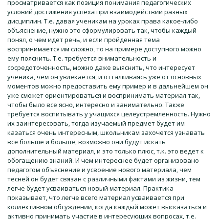
просматривается как позиция понимания педагогических
условий достижения успеха при взаимодействии разных
дисциплин. Т.е. давая ученикам на уроках права какое-либо
объяснение, нужно это сформулировать так, чтобы каждый
понял, о чем идет речь, и если пройденная тема
воспринимается им сложно, то на примере доступного можно
ему пояснить. Т.е. требуется внимательность и
сосредоточенность, можно даже выяснить, что интересует
ученика, чем он увлекается, и отталкиваясь уже от основных
моментов можно предоставить ему пример и в дальнейшем он
уже сможет ориентироваться и воспринимать материал так,
чтобы было все ясно, интересно и занимательно. Также
требуется воспитывать у учащихся целеустремленность. Нужно
их заинтересовать, тогда изучаемый предмет будет им
казаться очень интересным, школьникам захочется узнавать
все больше и больше, возможно они будут искать
дополнительный материал, и это только плюс, т.к. это ведет к
обогащению знаний. И чем интереснее будет организовано
педагогом объяснение и усвоение нового материала, чем
тесней он будет связан с различными фактами из жизни, тем
легче будет усваиваться новый материал. Практика
показывает, что легче всего материал усваивается при
коллективном обсуждении, когда каждый может высказаться и
активно принимать участие в интересующих вопросах, т.е.