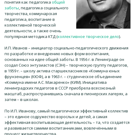
понятия как педагогика
общей
заботы
, педагогика социального
творчества, коммунарская
педагогика, воспитание в
коллективной творческой
деятельности, а также очень
популярная методика КТД (
коллективное творческое дело
).
И.П. Иванов – инициатор социально-педагогического движения
по разработке и внедрению новых форм воспитания,
основанных на идее общей заботы. В 1956 г. в Ленинграде он
создал Союз энтузиастов (СЭН) – творческую группу педагогов,
в 1959 г. – школу актива старшеклассников «Коммуна юных
фрунзенцев» (КЮФ), а в 1963 г. – студенческое объединение
«Коммуна имени А.С. Макаренко» (КИМ). Инициатива
ленинградских педагогов в СССР приобрела всесоюзный
масштаб, распространившись сначала в пионерских лагерях, а
затем – в школах.
По И.П. Иванову, самый педагогически эффективный коллектив
– это единое содружество взрослых и детей, а самая
эффективная воспитывающая деятельность – та, что создаётся
и развивается самими воспитанниками, вовлечёнными в
процесс жизнетворчества.