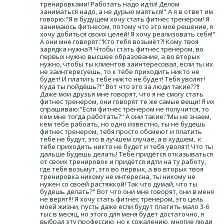
тренировками! Работать надо идти! Делом
заниматься надо, а не дурью маяться!" А я в ответ им
говорю:"Я в будущем хочу стать фитнес тренером! Я
занимаюсь фитнесом, потому что это моё решение, я
хочу добиться своих целей! Я хочу реализовать себя!"
А они мне говорят:"Кто тебя возьмёт?! Кому твоя
зарядка нужна?! Чтобы стать фитнес тренером, во
первых нужно высшее образование, а во вторых
нужно, чтобы ты клиентов заинтересовал, если ты их
не заинтересуешь, то к тебе приходить никто не
будет! И платить тебе никто не будет! Тебя уволят!
Куда ты пойдёшь?!" Вот что это за люди такие??!!
Даже мои друзья мне говорят, что я не смогу стать
фитнес тренером, они говорят те же самые вещи! Я их
спрашиваю:"Если фитнес тренером не получится, то
кем мне тогда работать?" А они такие:"Мы не знаем,
кем тебе рабоать, но одно известно, ты не будешь
фитнес тренером, тебя просто обсмеют и платить
тебе не будут, это в лучшем случае, а в худшем, к
тебе приходить никто не будет и тебя уволят! Что ты
дальше будешь делать! Тебе придётся отказываться
от своих тренировок и придётся идти на ту работу,
где тебя возьмут, это во первых, а во вторых твоя
тренировка никому не интересна, ты никому не
нужен со своей растяжкой! Так что думай, что ты
будешь делать?" Вот что они мне говорят, они в меня
не верят!!! Я хочу стать фитнес тренером, это цель
моей жизни, пусть даже если будут платить мало 3-6
тыс в месяц, но этого для меня будет достаточно, я
выбрал эту профессию, но к сожалению, многие люди