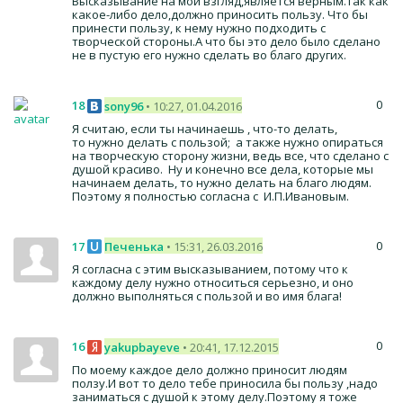
Высказывание на мой взгляд,является верным.Так как
какое-либо дело,должно приносить пользу. Что бы
принести пользу, к нему нужно подходить с
творческой стороны.А что бы это дело было сделано
не в пустую его нужно сделать во благо других.
0
18
sony96
• 10:27, 01.04.2016
Я считаю, если ты начинаешь , что-то делать,
то нужно делать с пользой; а также нужно опираться
на творческую сторону жизни, ведь все, что сделано с
душой красиво. Ну и конечно все дела, которые мы
начинаем делать, то нужно делать на благо людям.
Поэтому я полностью согласна с И.П.Ивановым.
0
17
Печенька
• 15:31, 26.03.2016
Я согласна с этим высказыванием, потому что к
каждому делу нужно относиться серьезно, и оно
должно выполняться с пользой и во имя блага!
0
16
yakupbayeve
• 20:41, 17.12.2015
По моему каждое дело должно приносит людям
ползу.И вот то дело тебе приносила бы пользу ,надо
заниматься с душой к этому делу.Поэтому я тоже