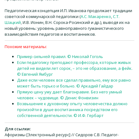
Педагогическая концепция И.П. Иванова продолжает традиции
советской коммунарской педагогики (
А.С. Макаренко
,
С.Т.
Шацкий
, И.В. Ионин, В.Н. Сорока-Росинский и др.), выводя их на
новый уровень: уровень равноправного гуманистического
взаимодействия педагогов и воспитанников.
Похожие материалы:
Пример сильней правил. © Николай Гоголь
Если педагогику преподают профессора, которые живых
детей не видели лет сорок, – это не образование, а фейк.
© Евгений Ямбург
Даже если человек все сделал правильно, ему все равно
может быть горько и больно. © Аркадий Гайдар
Прямую цену уму дает благонравие. Без него умный
человек – чудовище. © Денис Фонвизин
Возвышение к духовному опыту человечества должно
произойти в душе воспитанника посредством его
собственной деятельности. © И.Ф. Гербарт
Для ссылки:
Афоризмы [Электронный ресурс] // Сидоров С.В. Педагог-