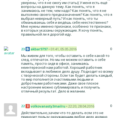
уверены, что я не смогу им стать(( У меня есть ещё
вопросы на данную тему. Как понять, что я
занимаюсь не тем, чем надо? Как понять, что я не
выполняю своего предназначения? Как понять, что я
выбрал неверный путь? И как понять, что ты
обманываешь себя и ведёшь себя неестественно?
Мне нужны именно признаки, особенно те признаки,
в которых указаны окружающие. Я хочу понять,
правильной ли я дорогой иду.
0
23
akbar9797
• 01:41, 05.05.2016
Мы живем для того, чтобы оставить о себе какой-то
след, отпечаток. Но мы не можем оставить о себе
память, просто сидя в офисе, занимаясь
неинтересной нам работой. Хороший работник
вкладывает в любимое дело душу. Подходит ко всему
с творческой стороны. Если так будет делать каждый,
то мир пополнится счастливыми людьми и
добротными работниками. Даже свое плохое
настроение можно сублимировать и получить
отличный результат. Дело в желании.
0
22
volkovanasty3mailru
• 22:20, 28.04.2016
Действительно,зачем что-то делать если это не
приносит пользу окружающим,любое дело должно