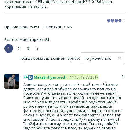
исследователь – URL: http://si-sv.com/board/7-1-0-136 (дата
обращения: 10.08.2026).
Просмотров
:
25151
|
Рейтинг
:
3.7
/
6
Всего комментариев
:
24
1
2
3
»
Порядок вывода комментариев:
0
24
MaksSidlyarovich
• 11:15, 19.08.2017
А меня волнует кое что насчёт этой темы. Что мне
делать если моё любимое дело никому пользу не
приносит? Что делать, если люди в меня не верят?
Если я хочу достичь своих целей, а люди противятся
мне, то что мне делать? Особенно родители меня
ругают меня за то, что я закаляюсь, занимаюсь
фитнесом, растяжкой, турниками, говорят, что это не
кому не нужно, они знаете как говорят? Они вот так
мне говорят:"Твоя зарядка на*уй никому не нужна!
Твой фитнес никому не интересен! Ты как долба*б!
Над тобой все смеются! Кому ты нужен со своими