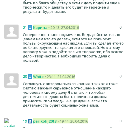
быть во блага обществу,а если к делу подойти еще и
творчески,то и делать его будет интереснее и
результат будет выше.
0
21
Карина
• 20:43, 27.04.2016
Совершенно точно подмечено. Ведь действительно
,зачем нам что-то делать, если это не приносит
пользы окружающим нас людям. Если ты сделал что-то
во благо других - ты сделал это с пользой. Но к этому
вопросу можно подойти только творчески, ибо всякое
дело - творчество. Необходимо творить дела с
пользой.
0
20
White
• 23:11, 21.04.2016
Соглашусь с автором высказывания, так как я тоже
считаю важным серьезное отношение каждого
человека к своему делу Я считаю, что любая
деятельность должна быть полезна и должна
приносить свои плоды. А еще лучше, если эта
деятельность будет социально-значима.
0
19
perikotij2013
• 19:44, 20.04.2016