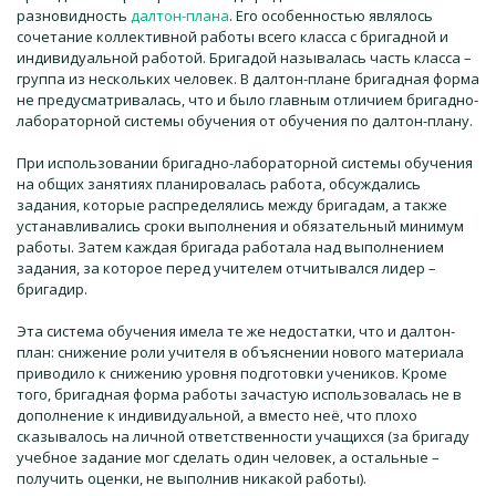
разновидность
далтон-плана
. Его особенностью являлось
сочетание коллективной работы всего класса с бригадной и
индивидуальной работой. Бригадой называлась часть класса –
группа из нескольких человек. В далтон-плане бригадная форма
не предусматривалась, что и было главным отличием бригадно-
лабораторной системы обучения от обучения по далтон-плану.
При использовании бригадно-лабораторной системы обучения
на общих занятиях планировалась работа, обсуждались
задания, которые распределялись между бригадам, а также
устанавливались сроки выполнения и обязательный минимум
работы. Затем каждая бригада работала над выполнением
задания, за которое перед учителем отчитывался лидер –
бригадир.
Эта система обучения имела те же недостатки, что и далтон-
план: снижение роли учителя в объяснении нового материала
приводило к снижению уровня подготовки учеников. Кроме
того, бригадная форма работы зачастую использовалась не в
дополнение к индивидуальной, а вместо неё, что плохо
сказывалось на личной ответственности учащихся (за бригаду
учебное задание мог сделать один человек, а остальные –
получить оценки, не выполнив никакой работы).