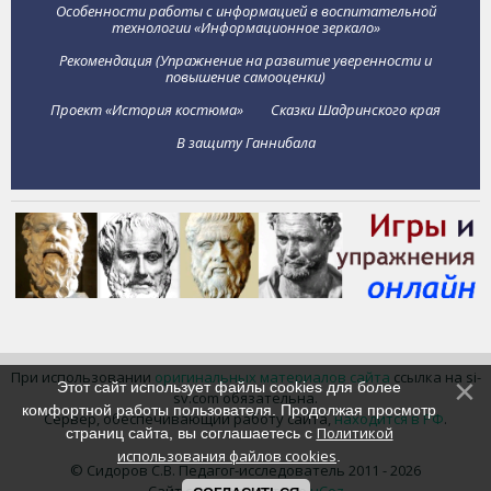
Особенности работы с информацией в воспитательной
технологии «Информационное зеркало»
Рекомендация (Упражнение на развитие уверенности и
повышение самооценки)
Проект «История костюма»
Сказки Шадринского края
В защиту Ганнибала
При использовании
оригинальных материалов сайта
ссылка на si-
Этот сайт использует файлы cookies для более
sv.com обязательна.
комфортной работы пользователя. Продолжая просмотр
Сервер, обеспечивающий работу сайта,
находится в РФ
.
Политикой
страниц сайта, вы соглашаетесь с
использования файлов cookies
.
© Сидоров С.В. Педагог-исследователь 2011 - 2026
Сайт создан в системе
uCoz