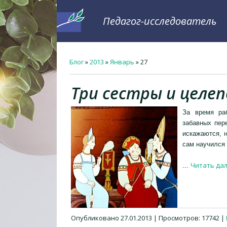
Педагог-исследователь
Блог
»
2013
»
Январь
»
27
Три сестры и целе
За время ра
забавных пер
искажаются, н
сам научился 
Читать да
...
Опубликовано
27.01.2013
| Просмотров: 17742 |