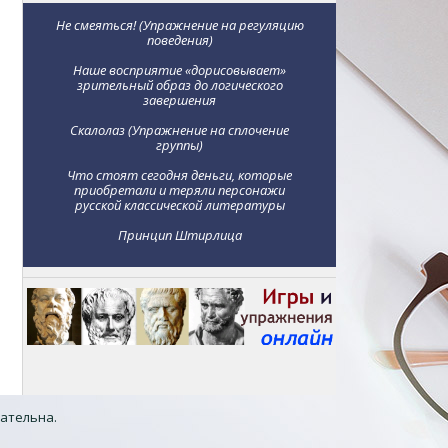
Не смеяться! (Упражнение на регуляцию
поведения)
Наше восприятие «дорисовывает»
зрительный образ до логического
завершения
Скалолаз (Упражнение на сплочение
группы)
Что стоят сегодня деньги, которые
приобретали и теряли персонажи
русской классической литературы
Принцип Штирлица
зательна.