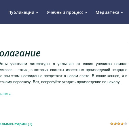
Публикации
Учебный процесс
Медиатека
keyboard_arrow_down
keyboard_arrow_down
keyboard_arrow_down
полагание
боты учителем литературы я услышал от своих учеников немало
есказов – таких, в которых сюжеты известных произведений нещадно
о при этом неожиданно предстают в новом свете. В конце концов, я и
такому пересказу. Вот, попробуйте угадать произведение по началу.
льше »
Комментарии (2)