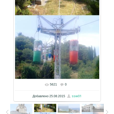
5621
0
В реальном размере
571x860
/ 419.7Kb
ssw01
Добавлено
25.08.2015