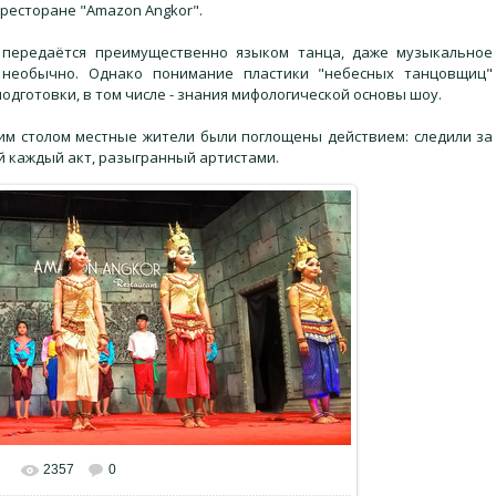
ресторане "Amazon Angkor".
 передаётся преимущественно языком танца, даже музыкальное
, необычно. Однако понимание пластики "небесных танцовщиц"
одготовки, в том числе - знания мифологической основы шоу.
ним столом местные жители были поглощены действием: следили за
й каждый акт, разыгранный артистами.
2357
0
альном размере
1600x736
/ 449.1Kb