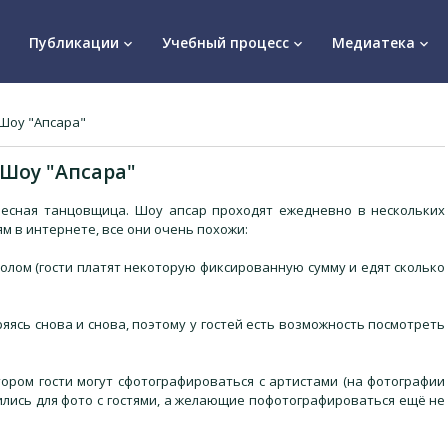
Публикации
Учебный процесс
Медиатека
keyboard_arrow_down
keyboard_arrow_down
keyboard_arrow_down
Шоу "Апсара"
Шоу "Апсара"
ебесная танцовщица. Шоу апсар проходят ежедневно в нескольких
м в интернете, все они очень похожи:
толом (гости платят некоторую фиксированную сумму и едят сколько
ряясь снова и снова, поэтому у гостей есть возможность посмотреть
ором гости могут сфотографироваться с артистами (на фотографии
оились для фото с гостями, а желающие пофотографироваться ещё не