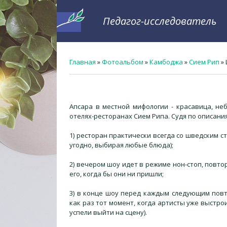
Педагог-исследователь
Главная
»
Фотоальбом
»
Камбоджа
»
Сием Рип
» 
Апсара в местной мифологии - красавица, н
отелях-ресторанах Сием Рипа. Судя по описания
1) ресторан практически всегда со шведским с
угодно, выбирая любые блюда);
2) вечером шоу идет в режиме нон-стоп, повто
его, когда бы они ни пришли;
3) в конце шоу перед каждым следующим повт
как раз тот момент, когда артисты уже выстр
успели выйти на сцену).