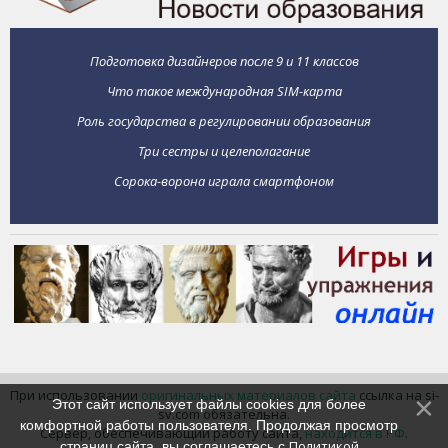
Подготовка дизайнеров после 9 и 11 классов
Что такое международная SIM-карта
Роль государства в регулировании образования
Три сестры и целеполагание
Сорока-ворона играла смартфоном
При использовании
оригинальных материалов сайта
ссылка на si-
Этот сайт использует файлы cookies для более
sv.com обязательна.
комфортной работы пользователя. Продолжая просмотр
Сервер, обеспечивающий работу сайта,
находится в РФ
.
Политикой
страниц сайта, вы соглашаетесь с