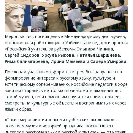
Мероприятия, посвященные Международному дню музеев,
организовали работающие в Узбекистане педагоги проекта
«Российский учитель за рубежом»:
Эльвира Чинина,
Сергей Сидоров, Урсула Рыкова, Наталья Шершнёва,
Рима Салимгареева, Ирина Мамеева
и
Сайёра Умирова
.
По словам участников, формат встреч был направлен на
формирование интереса к русскому языку, культуре и
эстетическому сопереживанию. Российские педагоги в ходе
занятий старались не только познакомить школьников с
темой музеев, но и помочь им научиться внимательнее
смотреть на культурные объекты и воспринимать их через
язык и образ.
«Такие мероприятия знакомят узбекских школьников с
понятием музея и историей праздника, воспитывают
интерес к русскому языку и русской культуре», — отметили