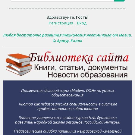
Здравствуйте
,
Гость
!
Регистрация
|
Вход
Любая достаточно развитая технология неотличима от магии.
© Артур Кларк
Применение деловой игры «Модель ООН» на уроках
обществознания
Тьютор как педагогическая специальность в системе
профессионального образования
Значение учительских съездов-курсов Н.Ф. Бунакова в
развитии народной школы регионов Российской Империи
Педагогическая ошибка папаши из некрасовской «Железной