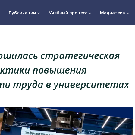
Публикации
Учебный процесс
Медиатека
keyboard_arrow_down
keyboard_arrow_down
keyboard_arrow_down
ершилась стратегическая
актики повышения
ти труда в университетах