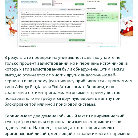
В результате проверки на уникальность вы получаете не
только процент заимствований, но и перечень источников, в
которых эти заимствования были обнаружены. Этим Text.ru
выгодно отличается от многих других аналогичных веб-
сервисов и по своему функционалу приближается к программам
типа Advego Plagiatus и Etxt Антиплагиат. Впрочем, и по
сравнению с этими программами он имеет преимущество:
пользователю не требуется вручную вводить каптчу при
блокировке той или иной поисковой системы.
Сервис имеет два домена (обычный text.ru и кириллический
текст.рф), но главная страница неизменно открывается по
адресу text.ru. Наконец, страницы этого сервиса имеют
оригинальный дизайн, меняющийся в зависимости от времени