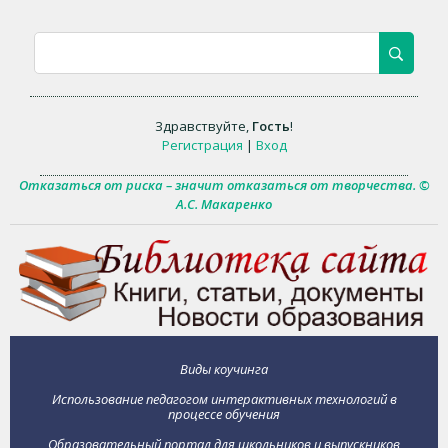
Здравствуйте
,
Гость
!
Регистрация
|
Вход
Отказаться от риска – значит отказаться от творчества. ©
А.С. Макаренко
Виды коучинга
Использование педагогом интерактивных технологий в
процессе обучения
Образовательный портал для школьников и выпускников