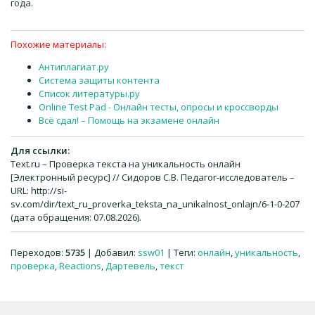
года.
Похожие материалы:
Антиплагиат.ру
Система защиты контента
Список литературы.ру
Online Test Pad - Онлайн тесты, опросы и кроссворды
Всё сдал! – Помощь на экзамене онлайн
Для ссылки:
Text.ru – Проверка текста на уникальность онлайн
[Электронный ресурс] // Сидоров С.В. Педагог-исследователь –
URL: http://si-
sv.com/dir/text_ru_proverka_teksta_na_unikalnost_onlajn/6-1-0-207
(дата обращения: 07.08.2026).
Переходов
:
5735
|
Добавил
:
ssw01
|
Теги
:
онлайн
,
уникальность
,
проверка
,
Reactions
,
Дартевель
,
текст