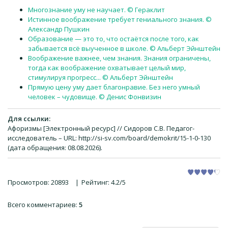
Многознание уму не научает. © Гераклит
Истинное воображение требует гениального знания. ©
Александр Пушкин
Образование — это то, что остаётся после того, как
забывается всё выученное в школе. © Альберт Эйнштейн
Воображение важнее, чем знания. Знания ограничены,
тогда как воображение охватывает целый мир,
стимулируя прогресс... © Альберт Эйнштейн
Прямую цену уму дает благонравие. Без него умный
человек – чудовище. © Денис Фонвизин
Для ссылки:
Афоризмы [Электронный ресурс] // Сидоров С.В. Педагог-
исследователь – URL: http://si-sv.com/board/demokrit/15-1-0-130
(дата обращения: 08.08.2026).
Просмотров
:
20893
|
Рейтинг
:
4.2
/
5
Всего комментариев
:
5