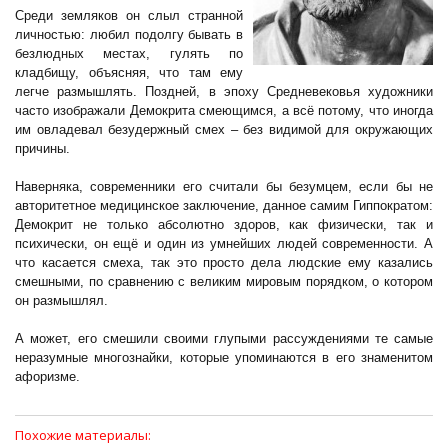
Среди земляков он слыл странной
личностью: любил подолгу бывать в
безлюдных местах, гулять по
кладбищу, объясняя, что там ему
легче размышлять. Поздней, в эпоху Средневековья художники
часто изображали Демокрита смеющимся, а всё потому, что иногда
им овладевал безудержный смех – без видимой для окружающих
причины.
Наверняка, современники его считали бы безумцем, если бы не
авторитетное медицинское заключение, данное самим Гиппократом:
Демокрит не только абсолютно здоров, как физически, так и
психически, он ещё и один из умнейших людей современности. А
что касается смеха, так это просто дела людские ему казались
смешными, по сравнению с великим мировым порядком, о котором
он размышлял.
А может, его смешили своими глупыми рассуждениями те самые
неразумные многознайки, которые упоминаются в его знаменитом
афоризме.
Похожие материалы: