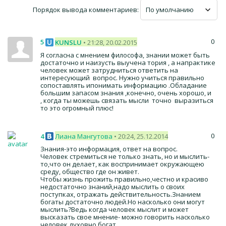
Порядок вывода комментариев:
0
5
KUNSLU
• 21:28, 20.02.2015
Я согласна с мнением философа, знании может быть
достаточно и наизусть выучена тория , а напрактике
человек может затрудниться ответить на
интересующий вопрос. Нужно учиться правильно
сопоставлять ипонимать информацию .Обладание
большим запасом знания ,конечно, очень хорошо, и
, когда ты можешь связать мысли точно выразиться
то это огромный плюс!
0
4
Лиана Мангутова
• 20:24, 25.12.2014
Знания-это информация, ответ на вопрос.
Человек стремиться не только знать, но и мыслить-
то,что он делает, как воспринимает окружающею
среду, общество где он живет.
Чтобы жизнь прожить правильно,честно и красиво
недостаточно знаний,надо мыслить о своих
поступках, отражать действительность.Знанием
богаты достаточно людей.Но насколько они могут
мыслить?Ведь когда человек мыслит и может
высказать свое мнение- можно говорить насколько
человек духовно богат.