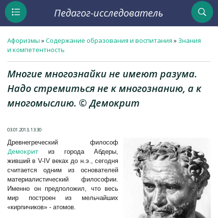
Педагог-исследователь
Афоризмы
»
Содержание образования и воспитания
»
Знания
и компетентность
Многие многознайки не имеют разума.
Надо стремиться не к многознанию, а к
многомыслию. © Демокрит
03.01.2013, 13:30
Древнегреческий философ
Демокрит
из города Абдеры,
живший в V-IV веках до н.э., сегодня
считается одним из основателей
материалистический философии.
Именно он предположил, что весь
мир построен из мельчайших
«кирпичиков» - атомов.