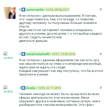
0
6
aumirow04
• 12:54, 09.06.2017
Я не согласен с данным высказыванием. Я считаю,
что надо помогать тем, кто позади, т.к помогаю
другому человеку ты получаешь больше знания и
опыта.
Ведь никто не заставляет человека опережать
другого в учении, да и во всём, т. к это выбор каждого
из нас. Сидеть на месте или
двигаться дальше.
0
5
natalinataha96
• 19:57, 19.05.2016
Я не согласна с данным афоризмом,так как есть ли у
нас смысле гнаться за теми, кто впереди или вообще,
ждать или не ждать кто сзади.
Каждый сам решает как ему поступать, что бы в итоге
преуспел в учении.
0
4
Kioda
• 13:53, 22.11.2015
Человек никогда не может быть лучше всех во всех
сферах деятельности, я не исключение. Меня
окружают друзья и знакомые, которые лучше, чем я
разбираются в том или ином ремесле. Этот факт