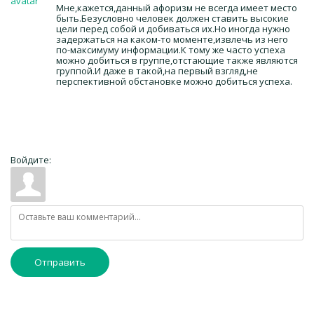
Мне,кажется,данный афоризм не всегда имеет место
быть.Безусловно человек должен ставить высокие
цели перед собой и добиваться их.Но иногда нужно
задержаться на каком-то моменте,извлечь из него
по-максимуму информации.К тому же часто успеха
можно добиться в группе,отстающие также являются
группой.И даже в такой,на первый взгляд,не
перспективной обстановке можно добиться успеха.
Войдите:
Отправить