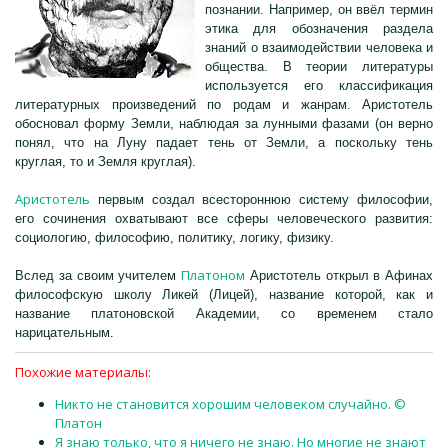
познании. Например, он ввёл термин
этика для обозначения раздела
знаний о взаимодействии человека и
общества. В теории литературы
используется его классификация
литературных произведений по родам и жанрам. Аристотель
обосновал форму Земли, наблюдая за лунными фазами (он верно
понял, что на Луну падает тень от Земли, а поскольку тень
круглая, то и Земля круглая).
Аристотель
первым создал всестороннюю систему философии,
его сочинения охватывают все сферы человеческого развития:
социологию, философию, политику, логику, физику.
Платоном
Вслед за своим учителем
Аристотель открыл в Афинах
философскую школу Ликей (Лицей), название которой, как и
название платоновской Академии, со временем стало
нарицательным.
Похожие материалы:
Никто не становится хорошим человеком случайно. ©
Платон
Я знаю только, что я ничего не знаю. Но многие не знают