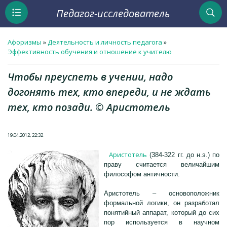
Педагог-исследователь
Афоризмы
»
Деятельность и личность педагога
»
Эффективность обучения и отношение к учителю
Чтобы преуспеть в учении, надо
догонять тех, кто впереди, и не ждать
тех, кто позади. © Аристотель
19.04.2012, 22:32
Аристотель
(384-322 гг. до н.э.) по
праву считается величайшим
философом античности.
Аристотель – основоположник
формальной логики, он разработал
понятийный аппарат, который до сих
пор используется в научном