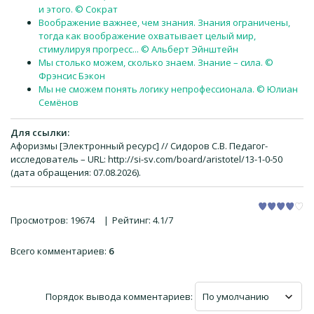
и этого. © Сократ
Воображение важнее, чем знания. Знания ограничены,
тогда как воображение охватывает целый мир,
стимулируя прогресс... © Альберт Эйнштейн
Мы столько можем, сколько знаем. Знание – сила. ©
Фрэнсис Бэкон
Мы не сможем понять логику непрофессионала. © Юлиан
Семёнов
Для ссылки:
Афоризмы [Электронный ресурс] // Сидоров С.В. Педагог-
исследователь – URL: http://si-sv.com/board/aristotel/13-1-0-50
(дата обращения: 07.08.2026).
Просмотров
:
19674
|
Рейтинг
:
4.1
/
7
Всего комментариев
:
6
Порядок вывода комментариев: