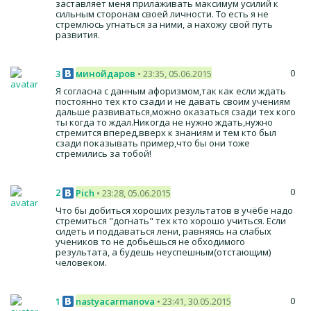
заставляет меня прилаживать максимум усилий к
сильным сторонам своей личности. То есть я не
стремлюсь угнаться за ними, а нахожу свой путь
развития.
0
3
минойдаров
• 23:35, 05.06.2015
Я согласна с данным афоризмом,так как если ждать
постоянно тех кто сзади и не давать своим учениям
дальше развиваться,можно оказаться сзади тех кого
ты когда то ждал.Никогда не нужно ждать,нужно
стремится вперед,вверх к знаниям и тем кто был
сзади показывать пример,что бы они тоже
стремились за тобой!
0
2
Pich
• 23:28, 05.06.2015
Что бы добиться хороших результатов в учёбе надо
стремиться "догнать" тех кто хорошо учиться. Если
сидеть и поддаваться лени, равняясь на слабых
учеников то не добьёшься не обходимого
результата, а будешь неуспешным(отстающим)
человеком.
0
1
nastyacarmanova
• 23:41, 30.05.2015