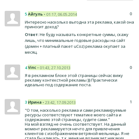
0
Айгуль
5
• 01:17, 06.05.2014
Интересно насколько выгодна эта реклама, какой она
приносит доход?
Ответ
: Не буду называть конкретные суммы, скажу
лишь, что минимальные годовые расходы на сайт
(домен + платный пакет uCoz) реклама окупает за
месяц.
0
Vinc
4
• 01:43, 27.10.2013
Я в рекламном блоке этой страницы сейчас вижу
рекламу контекстной рекламы ))) Практически
идеально под содержание поста.
1
Ирина
3
• 23:42, 17.09.2013
"О том, насколько реклама и сами рекламируемые
ресурсы соответствуют тематике моего сайта и
содержанию этой страницы, судите сами."
На мой взгляд не очень соответствует. На данный
момент рекламируется нечто для привлечения
клиентов с изображением ветряной мельницы. Я не
стала бы кликать, т.к. меня не возникает никаких