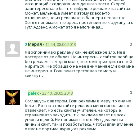
ассоциаций с содержанием данного поста. Скорей
заинтересовало бы что-нибудь о рекламе на сайтах.
Может, мельница имеет к этому ккакое-то
отношение, но из рекламного баннера непонятно.
Хотя я понимаю, что здесь претензии не к админу, а к
Гугл Адсенс. А может это я нелогичная...
0
Мария
2
• 12:54, 08.06.2013
Я воспринимаю рекламу как неизбежное зло. Не в
восторге от ее обилия. Но интересных сайтов вообще
без рекламы сегодня мало, поэтоми приходится с ней
мириться.. Не обращаю на нее внимания если она мне
не интересна. Если заинтересовала то могу и
кликнуть
0
1
palex
• 23:40, 29.05.2013
Соглашусь с автором. Если рекламы в меру, то она не
бесит. Вот на этом сайте реклама меня нисколько не
отвлекает. Но есть сайты учителей, на которые
страшновато заходить, т.к. реклама лезет из всех
углов и щелей. Не понимаю этого. Ну сделали вы
личный сайт, так и позаботьтесь, чтобы впечатление
о вас не портила дурацкая реклама.