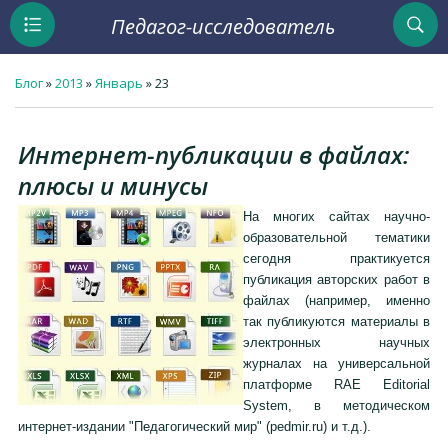
Педагог-исследователь
Блог
»
2013
»
Январь
»
23
Интернет-публикации в файлах:
плюсы и минусы
На многих сайтах научно-
образовательной тематики
сегодня практикуется
публикация авторских работ в
файлах (например, именно
так публикуются материалы в
электронных научных
журналах на универсальной
платформе RAE Editorial
System, в методическом
интернет-издании "Педагогический мир" (pedmir.ru) и т.д.).