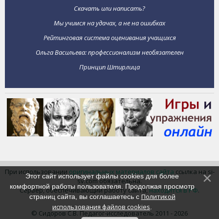
Скачать или написать?
Мы учимся на удачах, а не на ошибках
Рейтинговая система оценивания учащихся
Ольга Васильева: профессионализм необязателен
Принцип Штирлица
При использовании
оригинальных материалов сайта
ссылка на si-
Этот сайт использует файлы cookies для более
sv.com обязательна.
комфортной работы пользователя. Продолжая просмотр
Сервер, обеспечивающий работу сайта,
находится в РФ
.
Политикой
страниц сайта, вы соглашаетесь с
использования файлов cookies
.
© Сидоров С.В. Педагог-исследователь 2011 - 2026