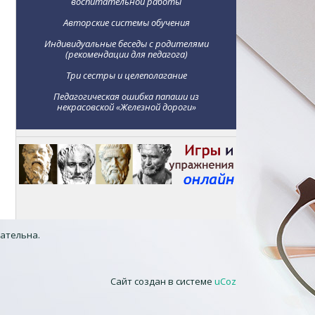
воспитательной работы
Авторские системы обучения
Индивидуальные беседы с родителями
(рекомендации для педагога)
Три сестры и целеполагание
Педагогическая ошибка папаши из
некрасовской «Железной дороги»
зательна.
Сайт создан в системе
uCoz