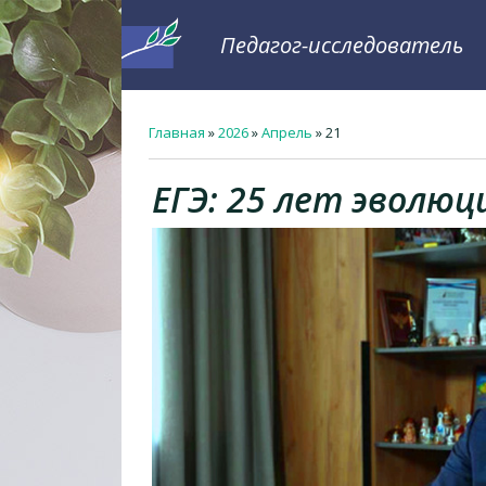
Педагог-исследователь
Главная
»
2026
»
Апрель
»
21
ЕГЭ: 25 лет эволю