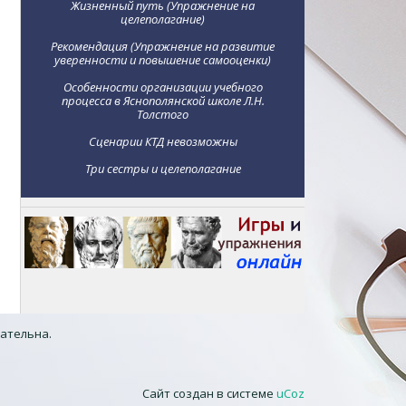
Жизненный путь (Упражнение на
целеполагание)
Рекомендация (Упражнение на развитие
уверенности и повышение самооценки)
Особенности организации учебного
процесса в Яснополянской школе Л.Н.
Толстого
Сценарии КТД невозможны
Три сестры и целеполагание
зательна.
Сайт создан в системе
uCoz