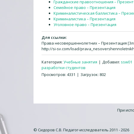
Гражданские правоотношения – Презен
Семейное право – Презентация
Криминалистическая баллистика – През
Криминалистика – Презентация
Уголовное право – Презентация
Для ссылки:
Права несовершеннолетних – Презентация [Элек
http://si-sv.com/load/prava_nesovershennoletnikh
Категория
:
Учебные занятия
|
Добавил
:
ssw01
разработки студентов
Просмотров
:
4331
|
Загрузок
:
802
При исп
© Сидоров С.В. Педагог-исследователь 2011 - 2026