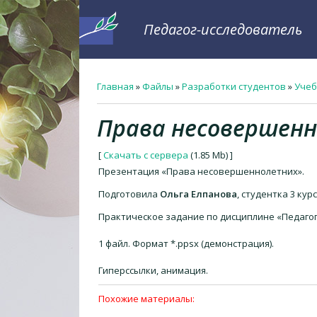
Педагог-исследователь
Главная
»
Файлы
»
Разработки студентов
»
Учеб
Права несовершенн
[
Скачать с сервера
(1.85 Mb) ]
Презентация «Права несовершеннолетних».
Подготовила
Ольга Елпанова
, студентка 3 ку
Практическое задание по дисциплине «Педагог
1 файл. Формат *.ppsx (демонстрация).
Гиперссылки, анимация.
Похожие материалы: