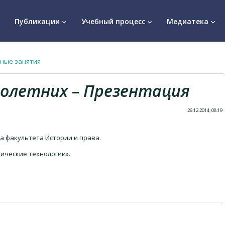
Публикации
Учебный процесс
Медиатека
keyboard_arrow_down
keyboard_arrow_down
keyboard_arrow_down
ные занятия
олетних – Презентация
26.12.2014, 08:19
рса факультета Истории и права.
ические технологии».