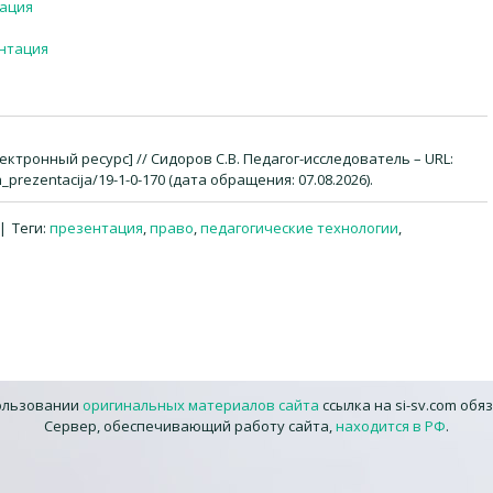
тация
ентация
тронный ресурс] // Сидоров С.В. Педагог-исследователь – URL:
_prezentacija/19-1-0-170 (дата обращения: 07.08.2026).
|
Теги
:
презентация
,
право
,
педагогические технологии
,
ользовании
оригинальных материалов сайта
ссылка на si-sv.com обя
Сервер, обеспечивающий работу сайта,
находится в РФ
.