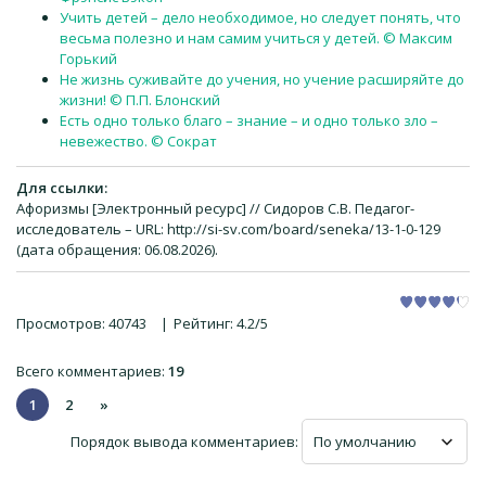
Учить детей – дело необходимое, но следует понять, что
весьма полезно и нам самим учиться у детей. © Максим
Горький
Не жизнь суживайте до учения, но учение расширяйте до
жизни! © П.П. Блонский
Есть одно только благо – знание – и одно только зло –
невежество. © Сократ
Для ссылки:
Афоризмы [Электронный ресурс] // Сидоров С.В. Педагог-
исследователь – URL: http://si-sv.com/board/seneka/13-1-0-129
(дата обращения: 06.08.2026).
Просмотров
:
40743
|
Рейтинг
:
4.2
/
5
Всего комментариев
:
19
1
2
»
Порядок вывода комментариев: