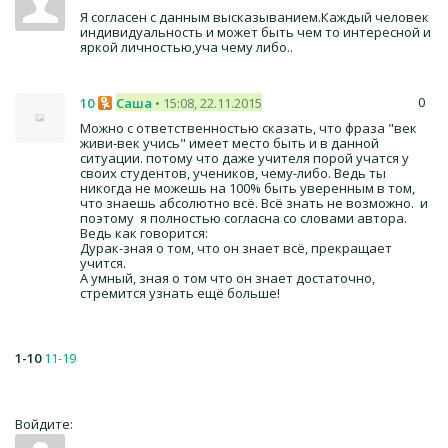
Я согласен с данным высказыванием.Каждый человек
индивидуальность и может быть чем то интересной и
яркой личностью,уча чему либо..
0
10
Саша
• 15:08, 22.11.2015
Можно с ответственностью сказать, что фраза "век
живи-век учись" имеет место быть и в данной
ситуации. потому что даже учителя порой учатся у
своих студентов, учеников, чему-либо. Ведь ты
никогда не можешь на 100% быть уверенным в том,
что знаешь абсолютно всё. Всё знать не возможно. и
поэтому я полностью согласна со словами автора.
Ведь как говорится:
Дурак-зная о том, что он знает всё, прекращает
учится.
А умный, зная о том что он знает достаточно,
стремится узнать ещё больше!
1-10
11-19
Войдите: