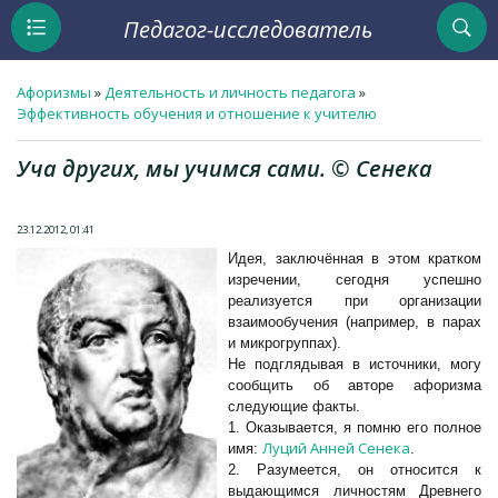
Педагог-исследователь
Афоризмы
»
Деятельность и личность педагога
»
Эффективность обучения и отношение к учителю
Уча других, мы учимся сами. © Сенека
23.12.2012, 01:41
Идея, заключённая в этом кратком
изречении, сегодня успешно
реализуется при организации
взаимообучения (например, в парах
и микрогруппах).
Не подглядывая в источники, могу
сообщить об авторе афоризма
следующие факты.
1. Оказывается, я помню его полное
Луций Анней Сенека
имя:
.
2. Разумеется, он относится к
выдающимся личностям Древнего