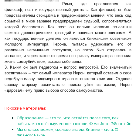
Рима, где прославился как
философ, поэт и государственный деятель. Как философ он был
представителем стоицизма и придерживался мнения, что весь ход
событий в мире заранее предопределён судьбой, сопротивляться
которой бесполезно. Как поэт он вольно изложил по-латыни
сюжеты древнегреческих трагедий и написал много эпиграмм. А
как государственный деятель он являлся ближайшим советником
молодого императора Нерона, пытаясь удерживать его от
различных негуманных поступков, но потом был отправлен в
изгнание, и через какое-то время
по приказу императора
покончил
жизнь самоубийством, вскрыв себе вены.
3. Каким он был педагогом – вопрос непростой. Его
знаменитый
воспитанник
– тот самый император Нерон, который оставил о себе
недобрую славу лицемерного тирана и гонителя христиан. Отдавая
своему старому воспитателю приказ уйти из жизни, Нерон
«даровал» ему право выбора способа самоубийства.
Похожие материалы:
Образование — это то, что остаётся после того, как
забывается всё выученное в школе. © Альберт Эйнштейн
Мы столько можем, сколько знаем. Знание – сила. ©
Фрэнсис Бэкон