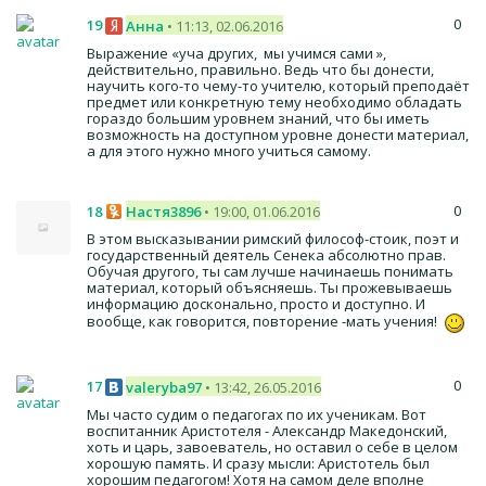
0
19
Анна
• 11:13, 02.06.2016
Выражение «уча других, мы учимся сами »,
действительно, правильно. Ведь что бы донести,
научить кого-то чему-то учителю, который преподаёт
предмет или конкретную тему необходимо обладать
гораздо большим уровнем знаний, что бы иметь
возможность на доступном уровне донести материал,
а для этого нужно много учиться самому.
0
18
Настя3896
• 19:00, 01.06.2016
В этом высказывании римский философ-стоик, поэт и
государственный деятель Сенека абсолютно прав.
Обучая другого, ты сам лучше начинаешь понимать
материал, который объясняешь. Ты прожевываешь
информацию досконально, просто и доступно. И
вообще, как говорится, повторение -мать учения!
0
17
valeryba97
• 13:42, 26.05.2016
Мы часто судим о педагогах по их ученикам. Вот
воспитанник Аристотеля - Александр Македонский,
хоть и царь, завоеватель, но оставил о себе в целом
хорошую память. И сразу мысли: Аристотель был
хорошим педагогом! Хотя на самом деле вполне