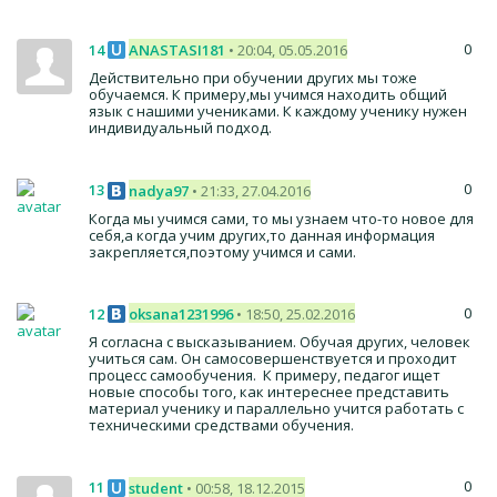
0
14
ANASTASI181
• 20:04, 05.05.2016
Действительно при обучении других мы тоже
обучаемся. К примеру,мы учимся находить общий
язык с нашими учениками. К каждому ученику нужен
индивидуальный подход.
0
13
nadya97
• 21:33, 27.04.2016
Когда мы учимся сами, то мы узнаем что-то новое для
себя,а когда учим других,то данная информация
закрепляется,поэтому учимся и сами.
0
12
oksana1231996
• 18:50, 25.02.2016
Я согласна с высказыванием. Обучая других, человек
учиться сам. Он самосовершенствуется и проходит
процесс самообучения. К примеру, педагог ищет
новые способы того, как интереснее представить
материал ученику и параллельно учится работать с
техническими средствами обучения.
0
11
student
• 00:58, 18.12.2015