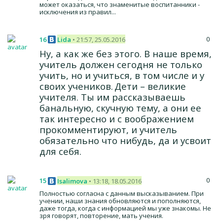
может оказаться, что знаменитые воспитанники -
исключения из правил...
0
16
Lida
• 21:57, 25.05.2016
Ну, а как же без этого. В наше время,
учитель должен сегодня не только
учить, но и учиться, в том числе и у
своих учеников.
Дети – великие
учителя. Ты им рассказываешь
банальную, скучную тему, а они ее
так интересно и с воображением
прокомментируют, и учитель
обязательно что нибудь, да и усвоит
для себя.
0
15
Isalimova
• 13:18, 18.05.2016
Полностью согласна с данным высказыванием. При
учении, наши знания обновляются и пополняются,
даже тогда, когда с информацией мы уже знакомы. Не
зря говорят, повторение, мать учения.