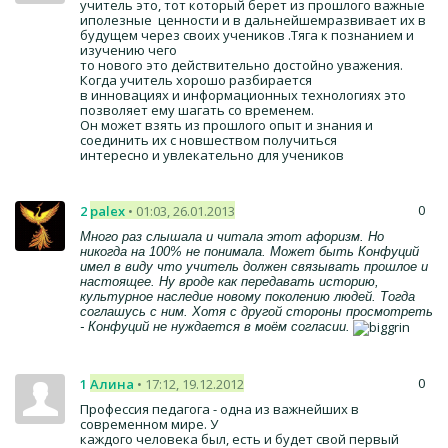
учитель это, тот который берет из прошлого важные
иполезные ценности и в дальнейшемразвивает их в
будущем через своих учеников .Тяга к познанием и
изучению чего
то нового это действительно достойно уважения.
Когда учитель хорошо разбирается
в инновациях и информационных технологиях это
позволяет ему шагать со временем.
Он может взять из прошлого опыт и знания и
соединить их с новшеством получиться
интересно и увлекательно для учеников
0
2
palex
• 01:03, 26.01.2013
Много раз слышала и читала этот афоризм. Но
никогда на 100% не понимала. Может быть Конфуций
имел в виду что учитель должен связывать прошлое и
настоящее. Ну вроде как передавать историю,
культурное наследие новому поколению людей. Тогда
соглашусь с ним. Хотя с другой стороны просмотреть
- Конфуций не нуждается в моём согласии.
0
1
Алина
• 17:12, 19.12.2012
Профессия педагога - одна из важнейших в
современном мире. У
каждого человека был, есть и будет свой первый