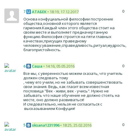
0
7
АТАБЕК
• 18:19, 17.12.2017
Основа конфуциальной философии построение
общества,основной которого является
гармония.Каждый член этого общества стоит на
своём месте и выполняет предначертанную
функцию.Философия строится на пяти главных
качествах,присущих праведному
человеку:уважение,справедливость,ритуал,мудрость,
благопристойность.
0
6
Саша
• 14:16, 05.05.2016
Все мы, с уверенностью можем сказать, что учитель
должен следовать тому
, чему его учили, но не забывать совершенствовать
свои знания. Ведь, как гласит всем известная
пословица "Век - живи, век - учись". Нужно не
забывать что наше обучение не должно стоять на
месте, оно должно развиваться!
И следовательно, нельзя не согласиться с
высказыванием Конфуция!
0
5
oksana1231996
• 18:25, 25.02.2016