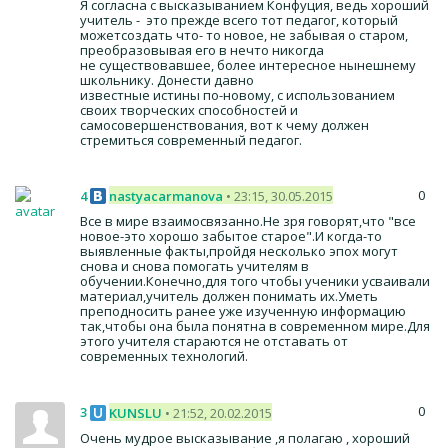
Я согласна с высказыванием Конфуция, ведь хороший
учитель - это прежде всего тот педагог, который
можетсоздать что- то новое, не забывая о старом,
преобразовывая его в нечто никогда
не существовавшее, более интересное нынешнему
школьнику. Донести давно
известные истины по-новому, с использованием
своих творческих способностей и
самосовершенствования, вот к чему должен
стремиться современный педагог.
0
4
nastyacarmanova
• 23:15, 30.05.2015
Все в мире взаимосвязанно.Не зря говорят,что "все
новое-это хорошо забытое старое".И когда-то
выявленные факты,пройдя несколько эпох могут
снова и снова помогать учителям в
обучении.Конечно,для того чтобы ученики усваивали
материал,учитель должен понимать их.Уметь
преподносить ранее уже изученную информацию
так,чтобы она была понятна в современном мире.Для
этого учителя стараются не отставать от
современных технологий.
0
3
KUNSLU
• 21:52, 20.02.2015
Очень мудрое высказывание ,я полагаю , хороший