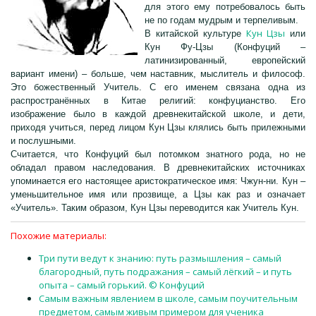
для этого ему потребовалось быть
не по годам мудрым и терпеливым.
Кун Цзы
В китайской культуре
или
Кун Фу-Цзы (Конфуций –
латинизированный, европейский
вариант имени) – больше, чем наставник, мыслитель и философ.
Это божественный Учитель. С его именем связана одна из
распространённых в Китае религий: конфуцианство. Его
изображение было в каждой древнекитайской школе, и дети,
приходя учиться, перед лицом Кун Цзы клялись быть прилежными
и послушными.
Считается, что Конфуций был потомком знатного рода, но не
обладал правом наследования. В древнекитайских источниках
упоминается его настоящее аристократическое имя: Чжун-ни. Кун –
уменьшительное имя или прозвище, а Цзы как раз и означает
«Учитель». Таким образом, Кун Цзы переводится как Учитель Кун.
Похожие материалы:
Три пути ведут к знанию: путь размышления – самый
благородный, путь подражания – самый лёгкий – и путь
опыта – самый горький. © Конфуций
Самым важным явлением в школе, самым поучительным
предметом, самым живым примером для ученика