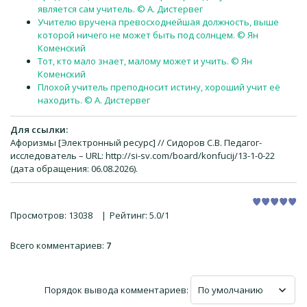
является сам учитель. © А. Дистервег
Учителю вручена превосходнейшая должность, выше
которой ничего не может быть под солнцем. © Ян
Коменский
Тот, кто мало знает, малому может и учить. © Ян
Коменский
Плохой учитель преподносит истину, хороший учит её
находить. © А. Дистервег
Для ссылки:
Афоризмы [Электронный ресурс] // Сидоров С.В. Педагог-
исследователь – URL: http://si-sv.com/board/konfucij/13-1-0-22
(дата обращения: 06.08.2026).
Просмотров
:
13038
|
Рейтинг
:
5.0
/
1
Всего комментариев
:
7
Порядок вывода комментариев: