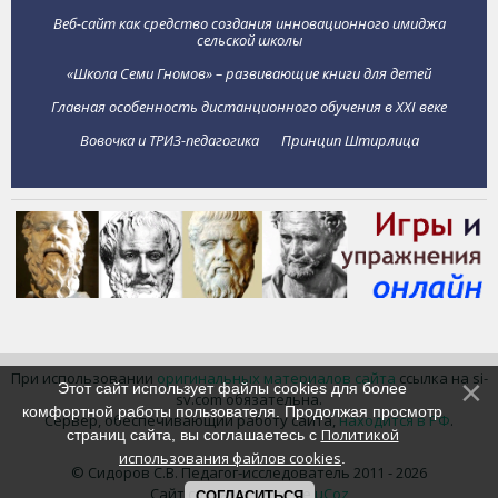
Веб-сайт как средство создания инновационного имиджа
сельской школы
«Школа Семи Гномов» – развивающие книги для детей
Главная особенность дистанционного обучения в XXI веке
Вовочка и ТРИЗ-педагогика
Принцип Штирлица
При использовании
оригинальных материалов сайта
ссылка на si-
Этот сайт использует файлы cookies для более
sv.com обязательна.
комфортной работы пользователя. Продолжая просмотр
Сервер, обеспечивающий работу сайта,
находится в РФ
.
Политикой
страниц сайта, вы соглашаетесь с
использования файлов cookies
.
© Сидоров С.В. Педагог-исследователь 2011 - 2026
Сайт создан в системе
uCoz
СОГЛАСИТЬСЯ