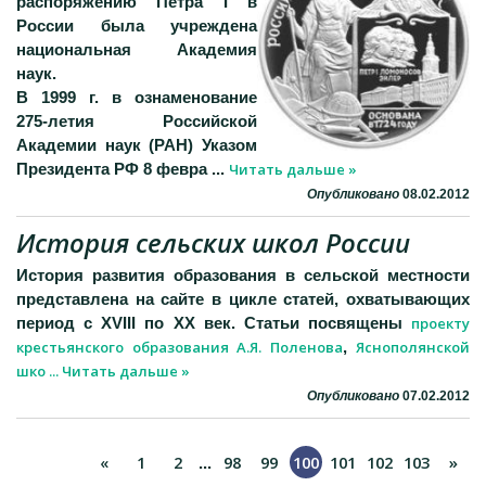
распоряжению Петра I в
России была учреждена
национальная Академия
наук.
В 1999 г. в ознаменование
275-летия Российской
Академии наук (РАН) Указом
Читать дальше »
Президента РФ 8 февра
...
Опубликовано
08.02.2012
История сельских школ России
История развития образования в сельской местности
представлена на сайте в цикле статей, охватывающих
проекту
период с XVIII по XX век. Статьи посвящены
крестьянского образования А.Я. Поленова
Яснополянской
,
шко
...
Читать дальше »
Опубликовано
07.02.2012
«
1
2
98
99
100
101
102
103
»
...